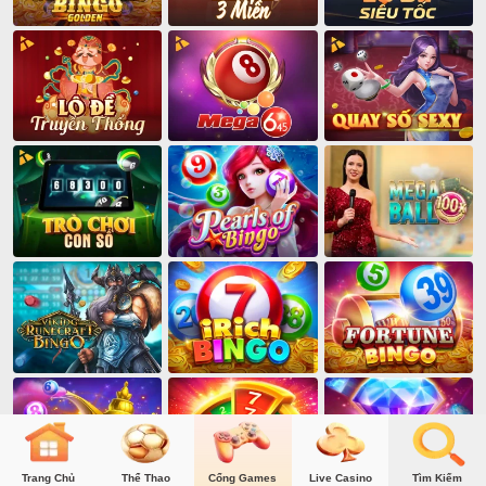
Trang Chủ
Thể Thao
Cổng Games
Live Casino
Tìm Kiếm