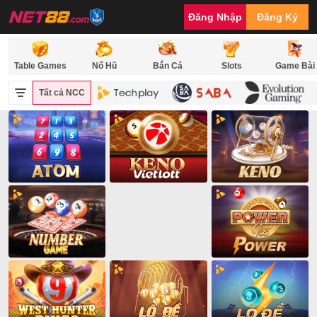
Quay
Đăng Nhập
Đăng Ký
Số
Number
Game
Table Games
Nổ Hũ
Bắn Cá
Slots
Game Bài
Trực
Tuyến
Tất cả NCC
NET88
–
Kết
Quả
Nhanh
Keno Lộc Phát
10,063,407,000
10,063,407,000