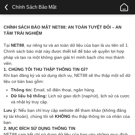
Chính
Chính Sách Bảo Mật
Sách
Bảo
Mật
CHÍNH SÁCH BẢO MẬT NET88: AN TOÀN TUYỆT ĐỐI – AN
NET88
TÂM TRẢI NGHIỆM
–
Tại
NET88
, sự riêng tư và an toàn dữ liệu của bạn là ưu tiên số 1.
Cam
Chính sách bảo mật này được thiết kế để bảo vệ quyền lợi hợp
Kết
pháp và tạo ra một không gian giải trí minh bạch cho mọi thành
An
viên.
Toàn
1. CHÚNG TÔI THU THẬP THÔNG TIN GÌ?
Khi bạn đăng ký và sử dụng dịch vụ, NET88 sẽ thu thập một số dữ
Thông
liệu cơ bản bao gồm:
Tin
Thông tin:
Email, số điện thoại, ngân hàng.
Dữ liệu hệ thống:
Lịch sử giao dịch (nạp/rút), lịch sử cá cược
và nhật ký truy cập.
Lưu ý:
Nếu bạn chỉ truy cập website để tham khảo (không đăng
ký tài khoản), chúng tôi sẽ
KHÔNG
thu thập thông tin cá nhân của
bạn.
2. MỤC ĐÍCH SỬ DỤNG THÔNG TIN
NET88 cam kết chỉ sử dụng dữ liệu của bạn vào những mục đích